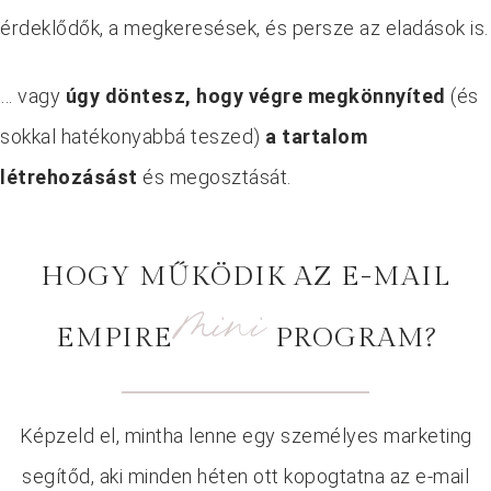
érdeklődők, a megkeresések, és persze az eladások is.
… vagy
úgy döntesz, hogy végre megkönnyíted
(és
sokkal hatékonyabbá teszed)
a tartalom
létrehozásást
és megosztását.
HOGY MŰKÖDIK AZ E-MAIL
mini
EMPIRE
PROGRAM?
Képzeld el, mintha lenne egy személyes marketing
segítőd, aki minden héten ott kopogtatna az e-mail