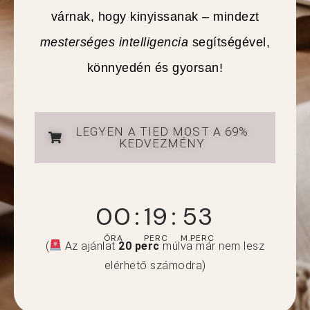
várnak, hogy kinyissanak – mindezt
mesterséges intelligencia
segítségével,
könnyedén és gyorsan!
LEGYEN A TIED MOST A 69%
KEDVEZMÉNY
00
:
19
:
52
ÓRA
PERC
M.PERC
(
Az ajánlat
20 perc
múlva már nem lesz
elérhető számodra)