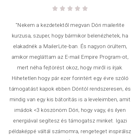





"Nekem a kezdetektől megvan Dóri mailerlite
kurzusa, szuper, hogy bármikor belenézhetek, ha
elakadnék a MailerLite-ban. És nagyon örültem,
amikor megláttam az E-mail Empire Program-ot,
mert néha fejtörést okoz, hogy miről is írjak.
Hihetetlen hogy pár ezer forintért egy évre szóló
támogatást kapok ebben Dóritól rendszeresen, és
mindig van egy kis bátorítás is a leveleimben, amit
imádok <3 köszönöm Dóri, hogy vagy, és ilyen
energiával segítesz és támogatsz minket. Igazi
példaképpé váltál számomra, rengeteget inspirálsz