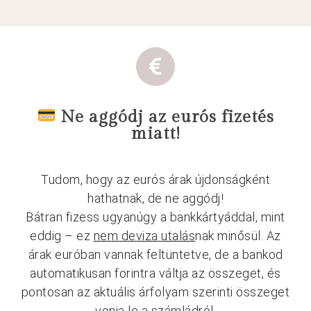
Ne aggódj az eurós fizetés
miatt!
Tudom, hogy az eurós árak újdonságként
hathatnak, de ne aggódj!
Bátran fizess ugyanúgy a bankkártyáddal, mint
eddig – ez
nem deviza utalás
nak minősül. Az
árak euróban vannak feltüntetve, de a bankod
automatikusan forintra váltja az összeget, és
pontosan az aktuális árfolyam szerinti összeget
vonja le a számládról.