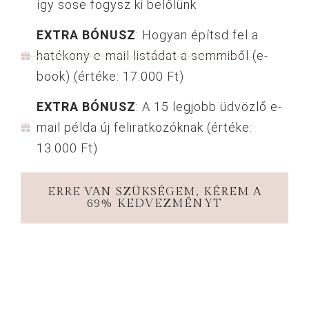
így sose fogysz ki belőlünk
EXTRA BÓNUSZ
: Hogyan építsd fel a
hatékony e-mail listádat a semmiből (e-
book) (értéke: 17.000 Ft)
EXTRA BÓNUSZ
: A 15 legjobb üdvözlő e-
mail példa új feliratkozóknak (értéke:
13.000 Ft)
ERRE VAN SZÜKSÉGEM, KÉREM A
69% KEDVEZMÉNYT