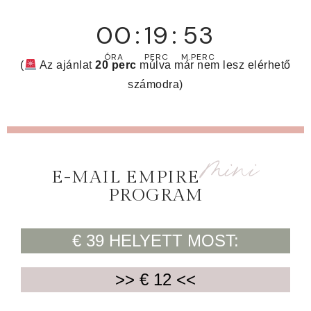
00
:
19
:
52
ÓRA
PERC
M.PERC
(
Az ajánlat
20 perc
múlva már nem lesz elérhető
számodra)
mini
E-MAIL EMPIRE
PROGRAM
€ 39 HELYETT MOST:
>> € 12 <<