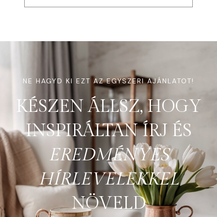
NE HAGYD KI EZT AZ EGYSZERI AJÁNLATOT!
KÉSZEN ÁLLSZ, HOGY
INSPIRÁLTAN ÍRJ ÉS
EREDMÉNYES
HÍRLEVELEKKEL
NÖVELD