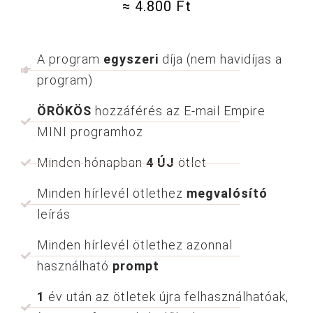
≈ 4.800 Ft
A program
egyszeri
díja (nem havidíjas a
program)
ÖRÖKÖS
hozzáférés az E-mail Empire
MINI programhoz
Minden hónapban
4 ÚJ
ötlet
Minden hírlevél ötlethez
megvalósító
leírás
Minden hírlevél ötlethez azonnal
használható
prompt
1
év után az ötletek újra felhasználhatóak,