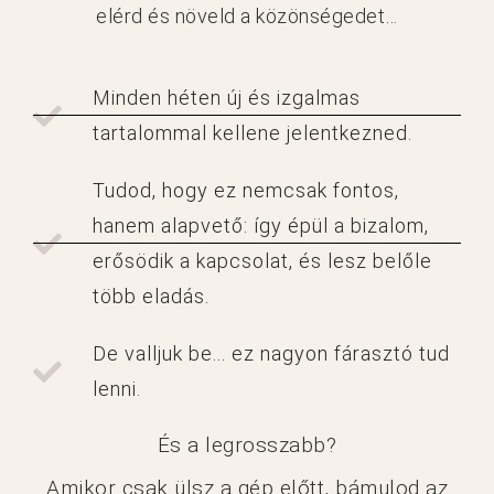
elérd és növeld a közönségedet…
Minden héten új és izgalmas
tartalommal kellene jelentkezned.
Tudod, hogy ez nemcsak fontos,
hanem alapvető: így épül a bizalom,
erősödik a kapcsolat, és lesz belőle
több eladás.
De valljuk be... ez nagyon fárasztó tud
lenni.
És a legrosszabb?
Amikor csak ülsz a gép előtt, bámulod az