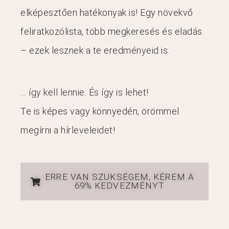
elképesztően hatékonyak is! Egy növekvő
feliratkozólista, több megkeresés és eladás
– ezek lesznek a te eredményeid is.
… így kell lennie. És így is lehet!
Te is képes vagy könnyedén, örömmel
megírni a hírleveleidet!
ERRE VAN SZÜKSÉGEM, KÉREM A
69% KEDVEZMÉNYT