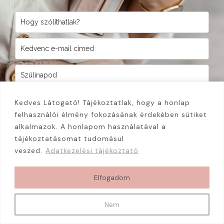
Megismertem a
Halász Dóra Adatkezelési tájékoztató
ját,
továbbá hozzájárulok, hogy ingyenes tartalmakat és
Kedves Látogató! Tájékoztatlak, hogy a honlap
információkat küldjön a megadott email címre.
felhasználói élmény fokozásának érdekében sütiket
KÉREM A LISTÁT!
alkalmazok. A honlapom használatával a
tájékoztatásomat tudomásul
veszed.
Adatkezelési tájékoztató
Elfogadom
Nem