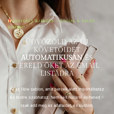
INGYENES AJÁNDÉK - SOCIAL & SALES
SUMMIT
ÜDVÖZÖLD AZ ÚJ
KÖVETŐIDET
AUTOMATIKUSAN
ÉS
TERELD ŐKET AZ EMAIL
LISTÁDRA
Kész flow sablon, amit percek alatt importálhatsz
és testre szabhatsz. Nem kell nulláról építened –
csak add meg az adataidat, és küldöm.