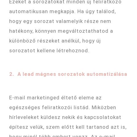
Ezeket a sorozatokat minden új feliratkozó
automatikusan megkapja. Ha úgy találod,
hogy egy sorozat valamelyik része nem
hatékony, könnyen megváltoztathatod a
különböző részeket anélkül, hogy új
sorozatot kellene létrehoznod.
2. A lead mágnes sorozatok automatizálása
E-mail marketinged éltető eleme az
egészséges feliratkozói listád. Miközben
hírleveleket küldesz nekik és kapcsolatokat
építesz velük, szem előtt kell tartanod azt is,
hogy minél több embert vonzz. Az e-mail