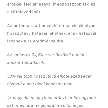
értékek felajánlásával meghosszabbítsd az
elköteleződését.
Az automatizált üdvözlő e-maileknek olyan
hosszútávú hatásai lehetnek, amik hatással
lesznek a te eredményeidre:
Az emberek 74,4%-a vár üdvözlő e-mailt,
amikor feliratkozik.
33%-kal több hosszútávú elkötelezettséget
biztosít a márkával kapcsolatban.
4x nagyobb megnyitási arányt és 5x nagyobb
kattintási arányt generál más tömeges