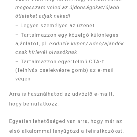
megosszam veled az újdonságokat/újabb
ötleteket adjak neked!
– Legyen személyes az üzenet
– Tartalmazzon egy közelgő különleges
ajánlatot, pl.
exkluzív kupon/videó/ajándék
csak hírlevél
olvasóknak
– Tartalmazzon egyértelmű CTA-t
(felhívás cselekvésre gomb) az e-mail
végén
Arra is használhatod az üdvözlő e-mailt,
hogy bemutatkozz.
Egyetlen lehetőséged van arra, hogy már az
első alkalommal lenyűgözd a feliratkozókat.