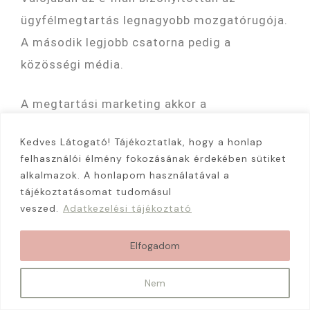
ügyfélmegtartás legnagyobb mozgatórugója.
A második legjobb csatorna pedig a
közösségi média.
A megtartási marketing akkor a
legeredményesebb, ha úgy tud értéket
Kedves Látogató! Tájékoztatlak, hogy a honlap
nyújtani, hogy fenn is tartja a feliratkozók
felhasználói élmény fokozásának érdekében sütiket
elkötelezettségét. Az automatizált e-mailek
alkalmazok. A honlapom használatával a
tájékoztatásomat tudomásul
kulcsfontosságú szerepet játszanak a
veszed.
Adatkezelési tájékoztató
megtartási kampányokban.
Elfogadom
Olyan triggerek beállításával, amik a vásárló/
ügyfél életciklusának kulcsfontosságú
Nem
pontjain küldenek e-maileket, több ezer