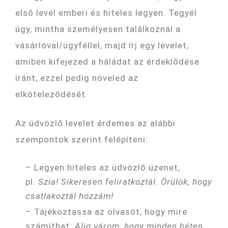
első levél emberi és hiteles legyen. Tegyél
úgy, mintha személyesen találkoznál a
vásárlóval/ügyféllel, majd írj egy levelet,
amiben kifejezed a háládat az érdeklődése
iránt, ezzel pedig növeled az
elköteleződését.
Az üdvözlő levelet érdemes az alábbi
szempontok szerint felépíteni:
– Legyen hiteles az üdvözlő üzenet,
pl.
Szia! Sikeresen feliratkoztál. Örülök, hogy
csatlakoztál hozzám!
– Tájékoztassa az olvasót, hogy mire
számíthat:
Alig várom, hogy minden héten